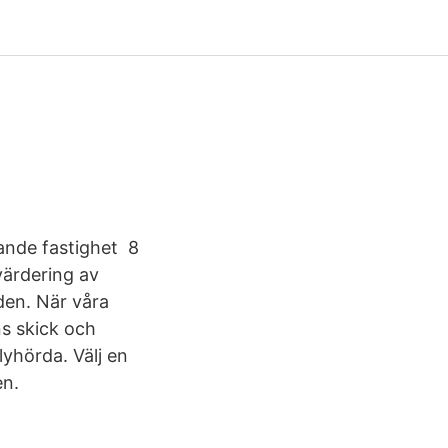
nande fastighet 8
ärdering av
den. När våra
ns skick och
lyhörda. Välj en
en.