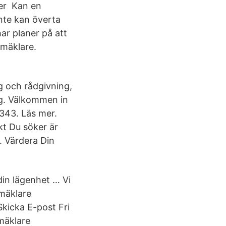
ver Kan en
nte kan överta
ar planer på att
 mäklare.
ng och rådgivning,
dig. Välkommen in
4343. Läs mer.
kt Du söker är
. Värdera Din
 din lägenhet … Vi
mäklare
kicka E-post Fri
mäklare