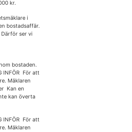
000 kr.
tsmäklare i
en bostadsaffär.
 Därför ser vi
genom bostaden.
G INFÖR För att
are. Mäklaren
ver Kan en
nte kan överta
G INFÖR För att
are. Mäklaren