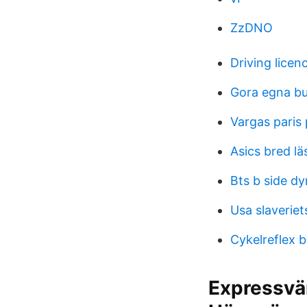
ZzDNO
Driving licen
Gora egna b
Vargas paris 
Asics bred lä
Bts b side d
Usa slaverie
Cykelreflex 
Expressvär