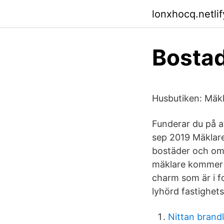
lonxhocq.netlif
Bostad
Husbutiken: Mäkl
Funderar du på a
sep 2019 Mäklar
bostäder och om 
mäklare kommer h
charm som är i fo
lyhörd fastighet
Nittan brand