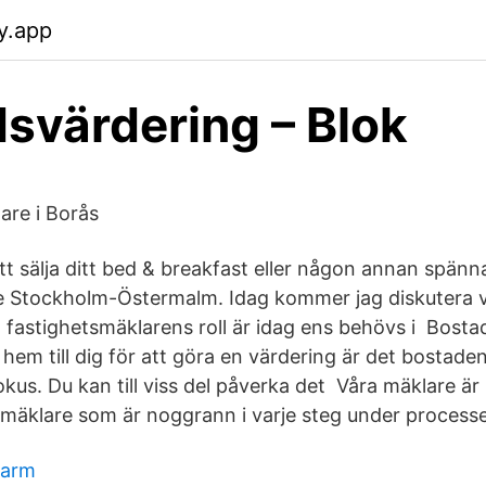
y.app
svärdering – Blok
are i Borås
tt sälja ditt bed & breakfast eller någon annan spän
e Stockholm-Östermalm. Idag kommer jag diskutera v
fastighetsmäklarens roll är idag ens behövs i Bosta
em till dig för att göra en värdering är det bostade
kus. Du kan till viss del påverka det Våra mäklare är 
smäklare som är noggrann i varje steg under process
larm