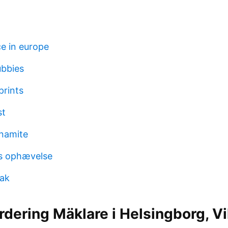
ce in europe
ubbies
prints
st
ynamite
ts ophævelse
bak
dering Mäklare i Helsingborg, V