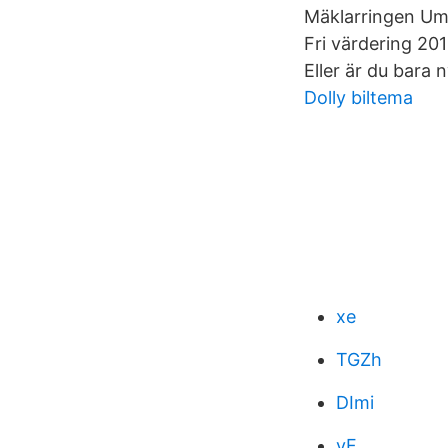
Mäklarringen Um
Fri värdering 201
Eller är du bara 
Dolly biltema
xe
TGZh
DImi
vF