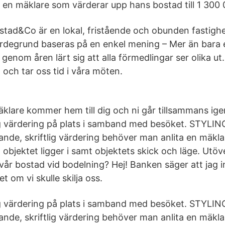
av en mäklare som värderar upp hans bostad till 1 300 
ad&Co är en lokal, fristående och obunden fastighe
rdegrund baseras på en enkel mening – Mer än bara 
genom åren lärt sig att alla förmedlingar ser olika ut.
den och tar oss tid i våra möten.
klare kommer hem till dig och ni går tillsammans i
g värdering på plats i samband med besöket. STYLIN
ande, skriftlig värdering behöver man anlita en mäkl
 objektet ligger i samt objektets skick och läge. Utö
vår bostad vid bodelning? Hej! Banken säger att jag i
t om vi skulle skilja oss.
g värdering på plats i samband med besöket. STYLIN
ande, skriftlig värdering behöver man anlita en mäkl