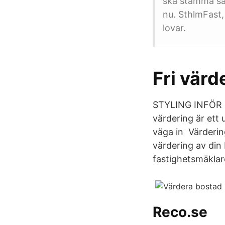
ska stämma så 
nu. SthlmFast, 
lovar.
Fri värd
STYLING INFÖR Ta
värdering är ett
väga in Värderin
värdering av din 
fastighetsmäklar
Reco.se