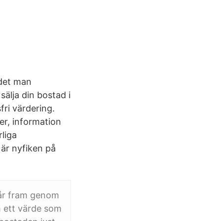
 det man
älja din bostad i
ri värdering.
er, information
rliga
 är nyfiken på
får fram genom
am ett värde som