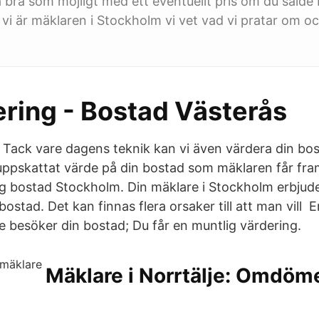
bra som möjligt med ett eventuellt pris om du sålde 
vi är mäklaren i Stockholm vi vet vad vi pratar om och
ering - Bostad Västerås
ck vare dagens teknik kan vi även värdera din bost
 uppskattat värde på din bostad som mäklaren får fr
g bostad Stockholm. Din mäklare i Stockholm erbjuder
bostad. Det kan finnas flera orsaker till att man vill E
e besöker din bostad; Du får en muntlig värdering.
Mäklare i Norrtälje: Omdöm