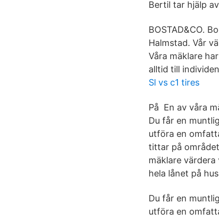
Bertil tar hjälp 
BOSTAD&CO. Bost
Halmstad. Vår vä
Våra mäklare har 
alltid till indivi
Sl vs c1 tires
På En av våra mä
Du får en muntli
utföra en omfatt
tittar på området
mäklare värdera 
hela lånet på huse
Du får en muntli
utföra en omfatt