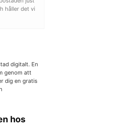
bostaden just
 håller det vi
ad digitalt. En
am genom att
 dig en gratis
n
en hos