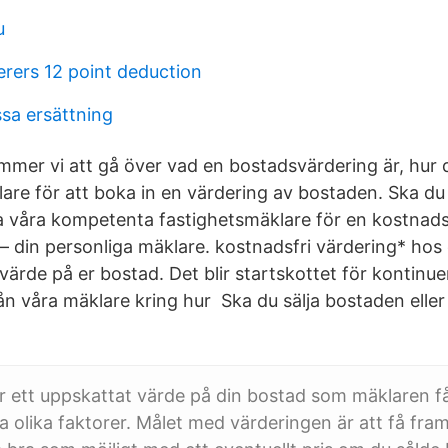
u
rers 12 point deduction
sa ersättning
mmer vi att gå över vad en bostadsvärdering är, hur
re för att boka in en värdering av bostaden. Ska du s
våra kompetenta fastighetsmäklare för en kostnadsf
 din personliga mäklare. kostnadsfri värdering* hos 
 värde på er bostad. Det blir startskottet för kontinue
ån våra mäklare kring hur Ska du sälja bostaden eller
är ett uppskattat värde på din bostad som mäklaren 
era olika faktorer. Målet med värderingen är att få fr