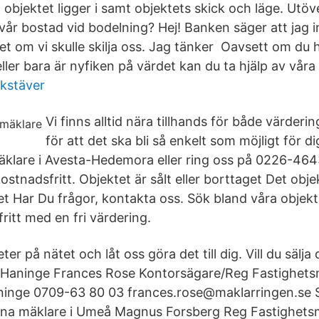
 objektet ligger i samt objektets skick och läge. Utö
vår bostad vid bodelning? Hej! Banken säger att jag i
et om vi skulle skilja oss. Jag tänker Oavsett om du h
eller bara är nyfiken på värdet kan du ta hjälp av våra
kstäver
Vi finns alltid nära tillhands för både värderi
för att det ska bli så enkelt som möjligt för 
e mäklare i Avesta-Hedemora eller ring oss på 0226-46
stnadsfritt. Objektet är sålt eller borttaget Det obje
get Har Du frågor, kontakta oss. Sök bland våra objekt
ritt med en fri värdering.
ter på nätet och låt oss göra det till dig. Vill du sälja
i Haninge Frances Rose Kontorsägare/Reg Fastighets
ninge 0709-63 80 03 frances.rose@maklarringen.se S
dina mäklare i Umeå Magnus Forsberg Reg Fastighets