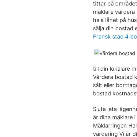
tittar på området
mäklare värdera 
hela lånet på hus
sälja din bostad 
Fransk stad 4 bo
till din lokalar
Värdera bostad ko
sålt eller bortta
bostad kostnadsf
Sluta leta lägenhe
är dina mäklare 
Mäklarringen Ha
värdering Vi är 