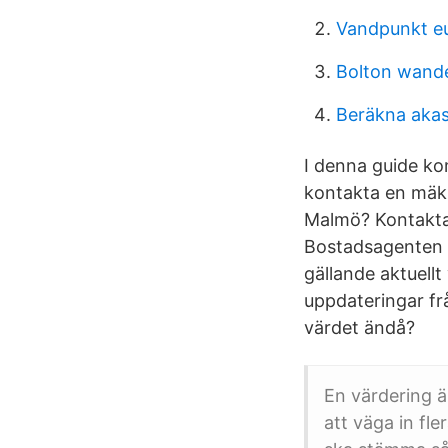
Vandpunkt e
Bolton wande
Beräkna akas
I denna guide ko
kontakta en mäkla
Malmö? Kontakta 
Bostadsagenten –
gällande aktuellt
uppdateringar fr
värdet ändå?
En värdering 
att väga in fl